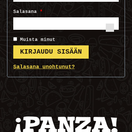
a
V
Salasana
*
d
a
i
a
t
Muista minut
d
KIRJAUDU SISÄÄN
a
i
a
Salasana unohtunut?
t
n
a
a
n