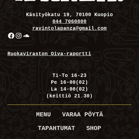
Käsityökatu 19, 70100 Kuopio
044 7060800
ravintolapanza@gmail.com
Facebook
Instagram
SoundCloud
Ruokaviraston Oiva-raportti
Ti-To 16-23
Pe 16-00(02)
La 14-00(02)
(keittiö 21.30)
MENU
VARAA PÖYTÄ
TAPAHTUMAT
SHOP