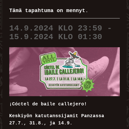
Tämä tapahtuma on mennyt.
14.9.2024 KLO 23:59
-
15.9.2024 KLO 01:30
¡Cóctel de baile callejero!
Keskiyön katutanssijamit Panzassa
27.7., 31.8., ja 14.9.