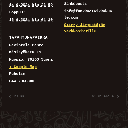
Sähköposti
14.9.2024 klo 23:59
info@funkkaataikkakuo
Loppuu:
le.com
15.9.2024 klo 01:30
Siirry Järjestäjän
verkkosivuille
TAPAHTUMAPAIKKA
Ravintola Panza
Käsityökatu 19
Kuopio
,
70100
Suomi
+ Google Map
Puhelin
044 7060800
DJ RR
DJ Hilehile