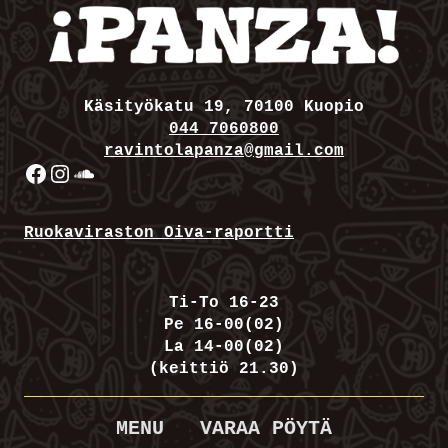
Käsityökatu 19, 70100 Kuopio
044 7060800
ravintolapanza@gmail.com
Facebook
Instagram
SoundCloud
Ruokaviraston Oiva-raportti
Ti-To 16-23
Pe 16-00(02)
La 14-00(02)
(keittiö 21.30)
MENU
VARAA PÖYTÄ