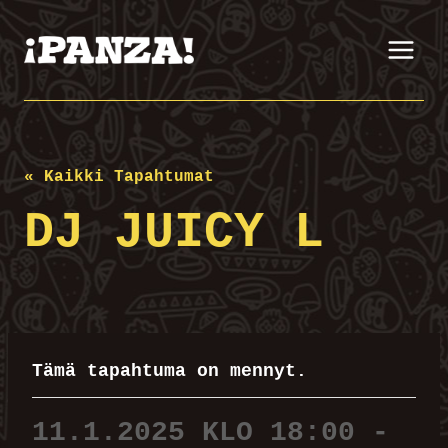
Siirry
sisältöön
« Kaikki Tapahtumat
DJ JUICY L
Tämä tapahtuma on mennyt.
11.1.2025 KLO 18:00
-