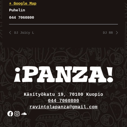
+ Google Map
Puhelin
044 7060800
DJ Juicy L
DJ RR
Käsityökatu 19, 70100 Kuopio
044 7060800
ravintolapanza@gmail.com
Facebook
Instagram
SoundCloud