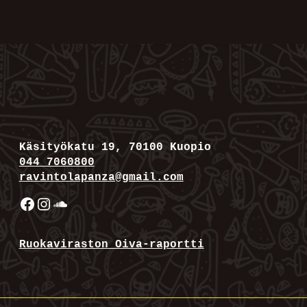
Käsityökatu 19, 70100 Kuopio
044 7060800
ravintolapanza@gmail.com
Facebook
Instagram
SoundCloud
Ruokaviraston Oiva-raportti