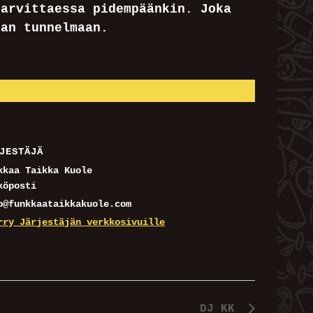
tarvittaessa pidempäänkin. Joka
zan tunnelmaan.
JESTÄJÄ
kkaa Taikka Kuole
köposti
o@funkkaataikkakuole.com
rry Järjestäjän verkkosivuille
DJ KK