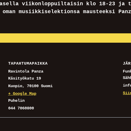
asella viikonloppuiltaisin klo 18-23 ja 
 oman musiikkiselektionsa mausteeksi Pan
TAPAHTUMAPAIKKA
JÄR
Ravintola Panza
Fun
Säh
Käsityökatu 19
inf
Kuopio
,
70100
Suomi
Sii
+ Google Map
Puhelin
044 7060800