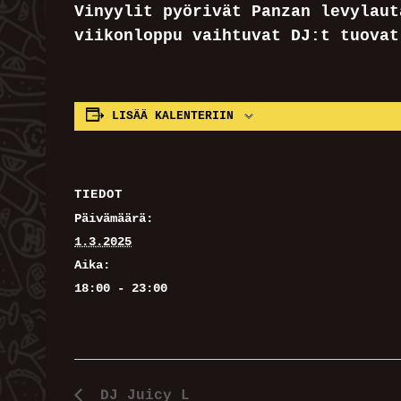
Vinyylit pyörivät Panzan levylaut
viikonloppu vaihtuvat DJ:t tuovat
LISÄÄ KALENTERIIN
TIEDOT
Päivämäärä:
1.3.2025
Aika:
18:00 - 23:00
DJ Juicy L