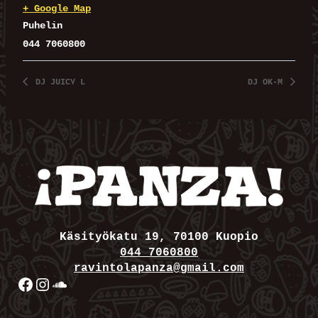
+ Google Map
Puhelin
044 7060800
DJ JUICY L
DJ OK-M
Käsityökatu 19, 70100 Kuopio
044 7060800
ravintolapanza@gmail.com
Facebook
Instagram
SoundCloud