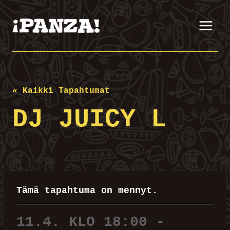
Siirry
sisältöön
« Kaikki Tapahtumat
DJ JUICY L
Tämä tapahtuma on mennyt.
11.4. KLO 18:00
-