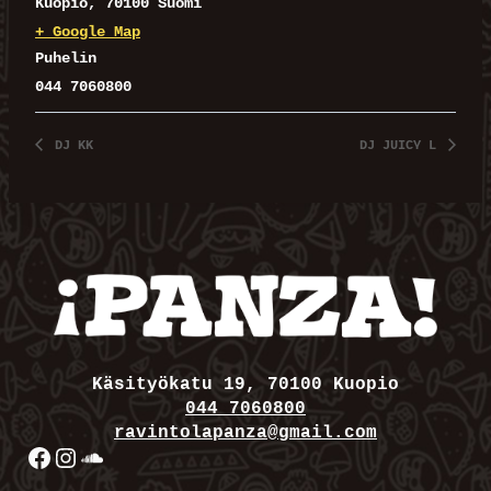
Kuopio
,
70100
Suomi
+ Google Map
Puhelin
044 7060800
DJ KK
DJ JUICY L
Käsityökatu 19, 70100 Kuopio
044 7060800
ravintolapanza@gmail.com
Facebook
Instagram
SoundCloud