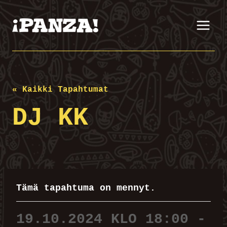
Siirry
sisältöön
« Kaikki Tapahtumat
DJ KK
Tämä tapahtuma on mennyt.
19.10.2024 KLO 18:00
-