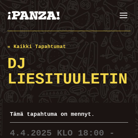
Siirry
sisältöön
« Kaikki Tapahtumat
DJ
LIESITUULETIN
Tämä tapahtuma on mennyt.
4.4.2025 KLO 18:00
-