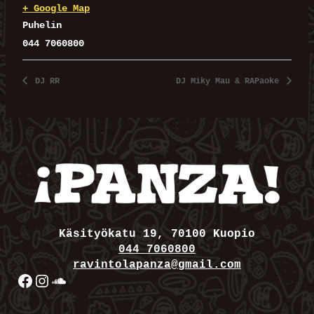
+ Google Map
Puhelin
044 7060800
DJ RR
DJ Miky Mau & RAPaoke
Käsityökatu 19, 70100 Kuopio
044 7060800
ravintolapanza@gmail.com
Facebook
Instagram
SoundCloud