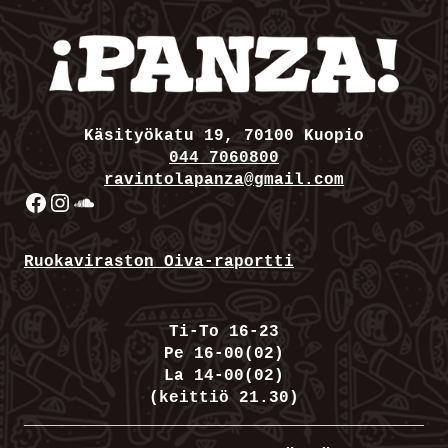
Käsityökatu 19, 70100 Kuopio
044 7060800
ravintolapanza@gmail.com
Facebook
Instagram
SoundCloud
Ruokaviraston Oiva-raportti
Ti-To 16-23
Pe 16-00(02)
La 14-00(02)
(keittiö 21.30)