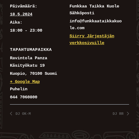
Päivämäärä:
Funkkaa Taikka Kuole
Sähköposti
18.5.2024
info@funkkaataikkakuo
Aika:
le.com
18:00 - 23:00
Siirry Järjestäjän
verkkosivuille
TAPAHTUMAPAIKKA
Ravintola Panza
Käsityökatu 19
Kuopio
,
70100
Suomi
+ Google Map
Puhelin
044 7060800
DJ OK-M
DJ RR