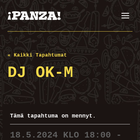
Siirry
sisältöön
« Kaikki Tapahtumat
DJ OK-M
Tämä tapahtuma on mennyt.
18.5.2024 KLO 18:00
-