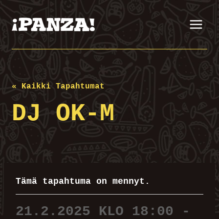
Siirry
sisältöön
« Kaikki Tapahtumat
DJ OK-M
Tämä tapahtuma on mennyt.
21.2.2025 KLO 18:00
-