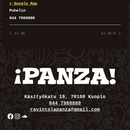
+ Google Map
Puhelin
044 7060800
DJ RR
DJ OK-M
Käsityökatu 19, 70100 Kuopio
044 7060800
ravintolapanza@gmail.com
Facebook
Instagram
SoundCloud