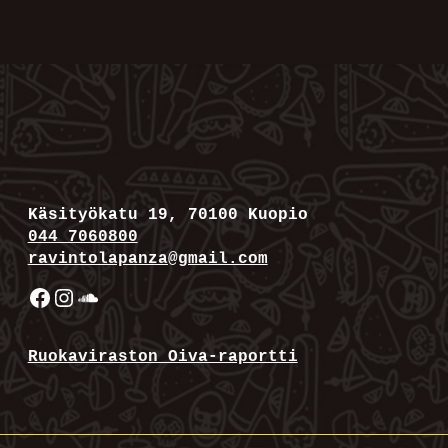
Käsityökatu 19, 70100 Kuopio
044 7060800
ravintolapanza@gmail.com
Facebook
Instagram
SoundCloud
Ruokaviraston Oiva-raportti