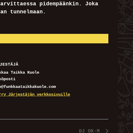
tarvittaessa pidempäänkin. Joka
zan tunnelmaan.
JESTÄJÄ
kkaa Taikka Kuole
köposti
o@funkkaataikkakuole.com
rry Järjestäjän verkkosivuille
DJ OK-M