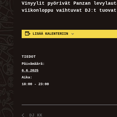
Vinyylit pyörivät Panzan levylaut
viikonloppu vaihtuvat DJ:t tuovat
LISÄÄ KALENTERIIN
TIEDOT
Päivämäärä:
6.6.2025
Aika:
18:00 - 23:00
DJ KK