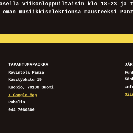
asella viikonloppuiltaisin klo 18-23 ja 
 oman musiikkiselektionsa mausteeksi Pan
TAPAHTUMAPAIKKA
JÄR
Ravintola Panza
Fun
Säh
Käsityökatu 19
inf
Kuopio
,
70100
Suomi
Sii
+ Google Map
Puhelin
044 7060800