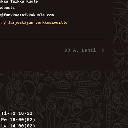
kkaa Taikka Kuole
köposti
o@funkkaataikkakuole.com
rry Järjestäjän verkkosivuille
DJ A. Lahti
Ti-To 16-23
Pe 16-00(02)
La 14-00(02)