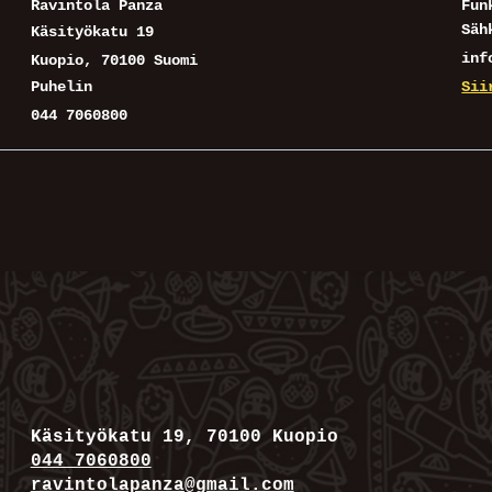
Ravintola Panza
Fun
Säh
Käsityökatu 19
inf
Kuopio
,
70100
Suomi
Puhelin
Sii
044 7060800
Käsityökatu 19, 70100 Kuopio
044 7060800
ravintolapanza@gmail.com