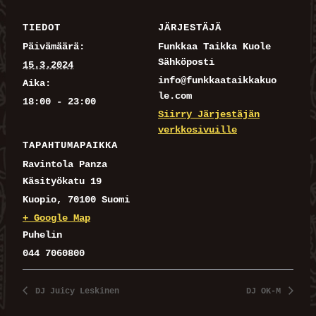
TIEDOT
JÄRJESTÄJÄ
Päivämäärä:
Funkkaa Taikka Kuole
Sähköposti
15.3.2024
info@funkkaataikkakuo
Aika:
le.com
18:00 - 23:00
Siirry Järjestäjän
verkkosivuille
TAPAHTUMAPAIKKA
Ravintola Panza
Käsityökatu 19
Kuopio
,
70100
Suomi
+ Google Map
Puhelin
044 7060800
DJ Juicy Leskinen
DJ OK-M