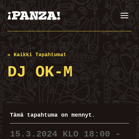
Siirry
sisältöön
« Kaikki Tapahtumat
DJ OK-M
Tämä tapahtuma on mennyt.
15.3.2024 KLO 18:00
-