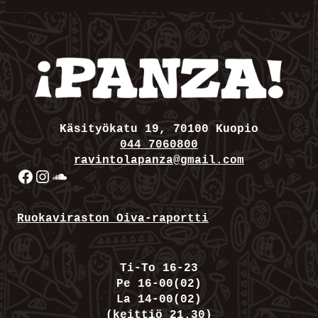
Käsityökatu 19, 70100 Kuopio
044 7060800
ravintolapanza@gmail.com
Facebook
Instagram
SoundCloud
Ruokaviraston Oiva-raportti
Ti-To 16-23
Pe 16-00(02)
La 14-00(02)
(keittiö 21.30)