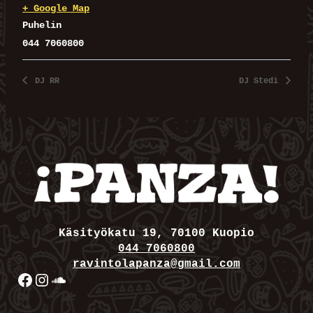
+ Google Map
Puhelin
044 7060800
DJ RR
DJ Stedi
Käsityökatu 19, 70100 Kuopio
044 7060800
ravintolapanza@gmail.com
Facebook
Instagram
SoundCloud