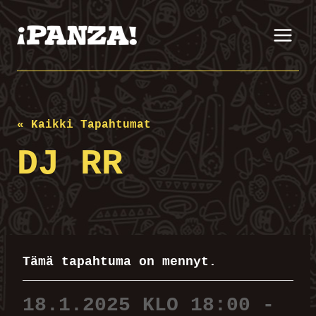
Siirry
sisältöön
« Kaikki Tapahtumat
DJ RR
Tämä tapahtuma on mennyt.
18.1.2025 KLO 18:00
-