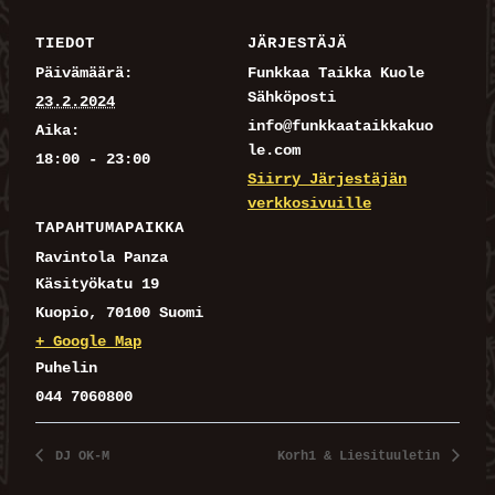
TIEDOT
JÄRJESTÄJÄ
Päivämäärä:
Funkkaa Taikka Kuole
Sähköposti
23.2.2024
info@funkkaataikkakuo
Aika:
le.com
18:00 - 23:00
Siirry Järjestäjän
verkkosivuille
TAPAHTUMAPAIKKA
Ravintola Panza
Käsityökatu 19
Kuopio
,
70100
Suomi
+ Google Map
Puhelin
044 7060800
DJ OK-M
Korh1 & Liesituuletin