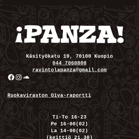
Käsityökatu 19, 70100 Kuopio
044 7060800
ravintolapanza@gmail.com
Facebook
Instagram
SoundCloud
Ruokaviraston Oiva-raportti
Ti-To 16-23
Pe 16-00(02)
La 14-00(02)
(keittiö 21.30)