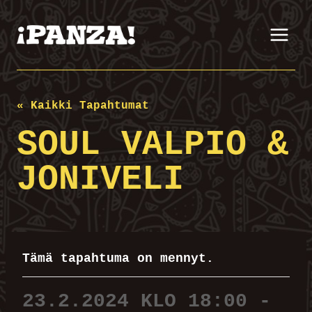
Siirry
sisältöön
« Kaikki Tapahtumat
SOUL VALPIO &
JONIVELI
Tämä tapahtuma on mennyt.
23.2.2024 KLO 18:00
-