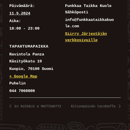
Päivämäärä:
Funkkaa Taikka Kuole
Sähköposti
11.5.2024
info@funkkaataikkakuo
Aika:
le.com
18:00 - 23:00
Siirry Järjestäjän
verkkosivuille
TAPAHTUMAPAIKKA
Ravintola Panza
Käsityökatu 19
Kuopio
,
70100
Suomi
+ Google Map
Puhelin
044 7060800
DJ R2ISDJ2 & MATTIWATTI
Äitienpäivän tacobuffa