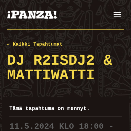
Siirry
sisältöön
« Kaikki Tapahtumat
DJ R2ISDJ2 &
MATTIWATTI
Tämä tapahtuma on mennyt.
11.5.2024 KLO 18:00
-