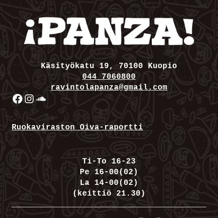
Käsityökatu 19, 70100 Kuopio
044 7060800
ravintolapanza@gmail.com
Facebook
Instagram
SoundCloud
Ruokaviraston Oiva-raportti
Ti-To 16-23
Pe 16-00(02)
La 14-00(02)
(keittiö 21.30)