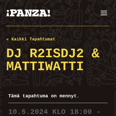
Siirry
sisältöön
« Kaikki Tapahtumat
DJ R2ISDJ2 &
MATTIWATTI
Tämä tapahtuma on mennyt.
10.5.2024 KLO 18:00
-