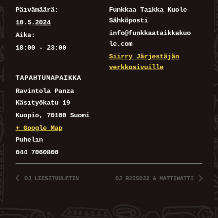
Päivämäärä:
Funkkaa Taikka Kuole
Sähköposti
10.5.2024
info@funkkaataikkakuo
Aika:
le.com
18:00 - 23:00
Siirry Järjestäjän
verkkosivuille
TAPAHTUMAPAIKKA
Ravintola Panza
Käsityökatu 19
Kuopio
,
70100
Suomi
+ Google Map
Puhelin
044 7060800
DJ LIESITUULETIN
DJ R2ISDJ2 & MATTIWATTI