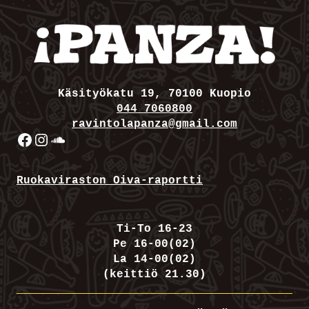
Käsityökatu 19, 70100 Kuopio
044 7060800
ravintolapanza@gmail.com
Facebook
Instagram
SoundCloud
Ruokaviraston Oiva-raportti
Ti-To 16-23
Pe 16-00(02)
La 14-00(02)
(keittiö 21.30)