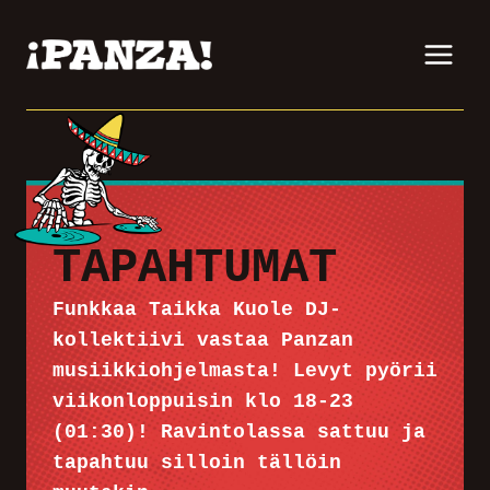
Siirry
sisältöön
TAPAHTUMAT
Funkkaa Taikka Kuole DJ-
kollektiivi vastaa Panzan
musiikkiohjelmasta! Levyt pyörii
viikonloppuisin klo 18-23
(01:30)! Ravintolassa sattuu ja
tapahtuu silloin tällöin